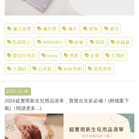
彌月送禮
彌月禮
彌月
寶寶
嬰兒
防踢背心
MARURU
紗被
防踢
防踢被
嬰幼兒用品
baby
男寶
女寶
五層紗
六層紗
日本製
紗布手帕
寶寶專用
2025-12-19
2026超實用新生兒用品清單，寶寶出生前必備！(附檔案下
載)（閱讀更多...)