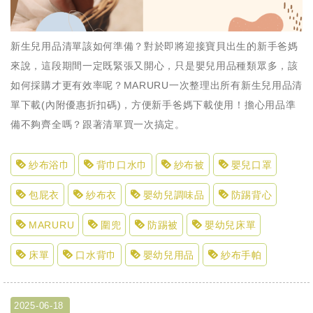
新生兒用品清單該如何準備？對於即將迎接寶貝出生的新手爸媽
來說，這段期間一定既緊張又開心，只是嬰兒用品種類眾多，該
如何採購才更有效率呢？MARURU一次整理出所有新生兒用品清
單下載(內附優惠折扣碼)，方便新手爸媽下載使用！擔心用品準
備不夠齊全嗎？跟著清單買一次搞定。
紗布浴巾
背巾口水巾
紗布被
嬰兒口罩
包屁衣
紗布衣
嬰幼兒調味品
防踢背心
MARURU
圍兜
防踢被
嬰幼兒床單
床單
口水背巾
嬰幼兒用品
紗布手帕
2025-06-18