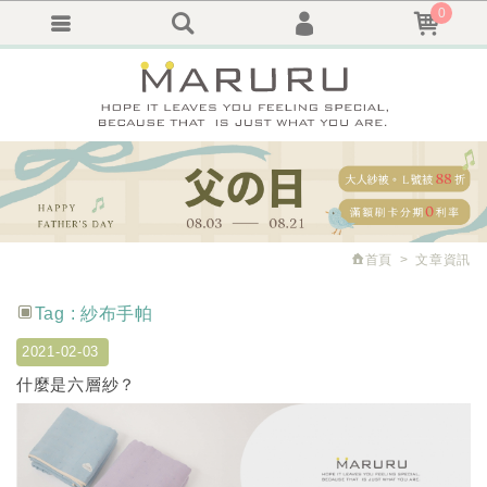
0
會員登入
繁體中文
會員註冊
忘記密碼
訂單查詢
追蹤清單
首頁
文章資訊
Tag : 紗布手帕
2021-02-03
什麼是六層紗？