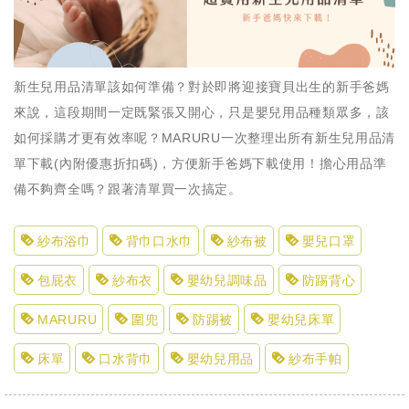
新生兒用品清單該如何準備？對於即將迎接寶貝出生的新手爸媽
來說，這段期間一定既緊張又開心，只是嬰兒用品種類眾多，該
如何採購才更有效率呢？MARURU一次整理出所有新生兒用品清
單下載(內附優惠折扣碼)，方便新手爸媽下載使用！擔心用品準
備不夠齊全嗎？跟著清單買一次搞定。
紗布浴巾
背巾口水巾
紗布被
嬰兒口罩
包屁衣
紗布衣
嬰幼兒調味品
防踢背心
MARURU
圍兜
防踢被
嬰幼兒床單
床單
口水背巾
嬰幼兒用品
紗布手帕