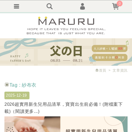
0
會員登入
繁體中文
會員註冊
忘記密碼
訂單查詢
追蹤清單
首頁
文章資訊
Tag : 紗布衣
2025-12-19
2026超實用新生兒用品清單，寶寶出生前必備！(附檔案下
載)（閱讀更多...)