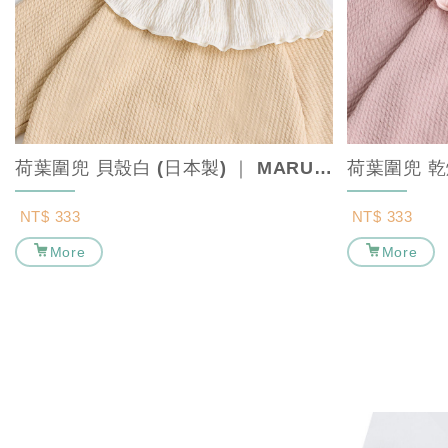
荷葉圍兜 貝殼白 (日本製) ｜ MARURU【口水巾/寶寶圍兜/造型圍兜】...
NT$ 333
NT$ 333
More
More