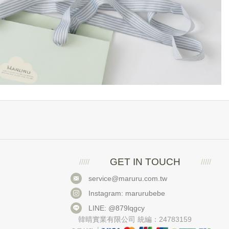
GET IN TOUCH
service@maruru.com.tw
Instagram: marurubebe
LINE: @879lqgcy
韓晴實業有限公司 統編：24783159