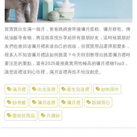
當寶寶出生滿一個月，爸爸媽媽會準備彌月蛋糕、彌月餅乾、傳
統油飯等食物，將這個喜悅分享給所有親朋好友，這時候親朋好
友們也會回送彌月禮表達自己的祝福，但寶寶用品選擇那麼多，
很多人不知道彌月禮該如何挑選？今天特別整理出挑選彌月禮時
要注意的重點，還有2025最推薦實用性極高的彌月禮物Top3，
讓您送禮送到心坎裡，滿月送禮再也不怕沒創意。
滿月禮
出生送禮
新生兒送禮
紗布浴巾
紗布被
彌月送禮
彌月禮
防踢背心
嬰幼兒用品
六層紗