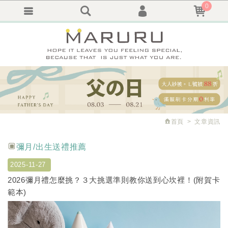
0
會員登入
繁體中文
會員註冊
忘記密碼
訂單查詢
追蹤清單
首頁
文章資訊
彌月/出生送禮推薦
2025-11-27
2026彌月禮怎麼挑？３大挑選準則教你送到心坎裡！(附賀卡
範本)