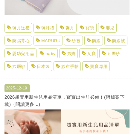
彌月送禮
彌月禮
彌月
寶寶
嬰兒
防踢背心
MARURU
紗被
防踢
防踢被
嬰幼兒用品
baby
男寶
女寶
五層紗
六層紗
日本製
紗布手帕
寶寶專用
2025-12-19
2026超實用新生兒用品清單，寶寶出生前必備！(附檔案下
載)（閱讀更多...)