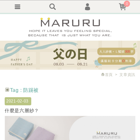
0
會員登入
繁體中文
會員註冊
忘記密碼
訂單查詢
追蹤清單
首頁
文章資訊
Tag : 防踢被
2021-02-03
什麼是六層紗？