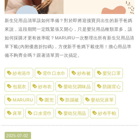
新生兒用品清單該如何準備？對於即將迎接寶貝出生的新手爸媽
來說，這段期間一定既緊張又開心，只是嬰兒用品種類眾多，該
如何採購才更有效率呢？MARURU一次整理出所有新生兒用品清
單下載(內附優惠折扣碼)，方便新手爸媽下載使用！擔心用品準
備不夠齊全嗎？跟著清單買一次搞定。
紗布浴巾
背巾口水巾
紗布被
嬰兒口罩
包屁衣
紗布衣
嬰幼兒調味品
防踢背心
MARURU
圍兜
防踢被
嬰幼兒床單
床單
口水背巾
嬰幼兒用品
紗布手帕
2025-07-02