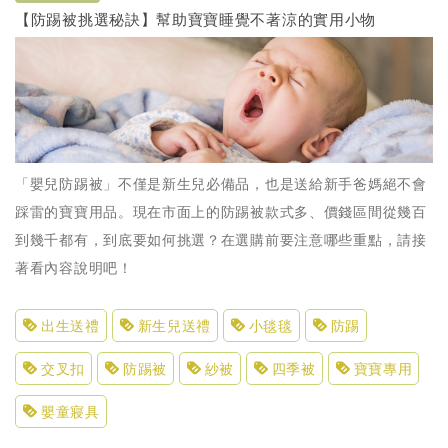
【防踢被挑選秘訣】幫助寶寶睡覺不著涼的實用小物
「嬰兒防踢被」不僅是新生兒必備品，也是送給新手爸媽絕不會
踩雷的寶寶用品。現在市面上的防踢被款式多、價錢區間從幾百
到幾千都有，到底要如何挑選？在選購前要注意哪些重點，請接
著看內容說明吧！
出生送禮
新生兒送禮
小毯毯
防踢
交叉扣
防踢被
紗被
四季被
寶寶專用
嬰童寢具