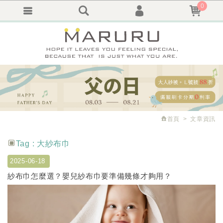
0
會員登入
繁體中文
會員註冊
忘記密碼
訂單查詢
追蹤清單
首頁
文章資訊
Tag : 大紗布巾
2025-06-18
紗布巾怎麼選？嬰兒紗布巾要準備幾條才夠用？