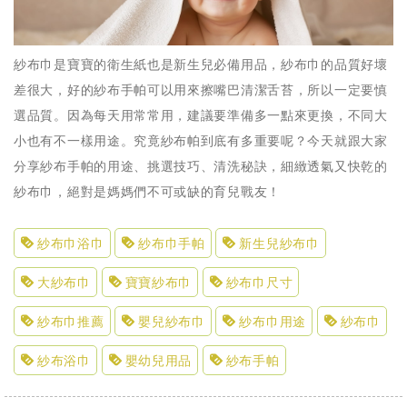
紗布巾是寶寶的衛生紙也是新生兒必備用品，紗布巾的品質好壞
差很大，好的紗布手帕可以用來擦嘴巴清潔舌苔，所以一定要慎
選品質。因為每天用常常用，建議要準備多一點來更換，不同大
小也有不一樣用途。究竟紗布帕到底有多重要呢？今天就跟大家
分享紗布手帕的用途、挑選技巧、清洗秘訣，細緻透氣又快乾的
紗布巾，絕對是媽媽們不可或缺的育兒戰友！
紗布巾浴巾
紗布巾手帕
新生兒紗布巾
大紗布巾
寶寶紗布巾
紗布巾尺寸
紗布巾推薦
嬰兒紗布巾
紗布巾用途
紗布巾
紗布浴巾
嬰幼兒用品
紗布手帕