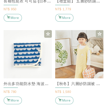
長袖包屁衣 可可茄 (日本製)【新生兒包屁衣/寶寶包屁衣/日本製包屁衣】｜MA...
【禮盒組】 五層紗防踢背心-莓果協奏曲(粉色款) M ｜ MARURU 【彌月禮...
NT$
950
NT$
1,779
More
More
外出多功能防水墊 海波浪｜MARURU 【寶寶隔尿墊/嬰兒尿布墊/嬰兒防尿墊/兒...
【秋冬】六層紗防踢被 黃色甜心 [ 厚款 ]｜ MARURU 【寶寶防踢被/嬰兒...
NT$
780
NT$
1,580
More
More