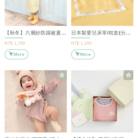
【秋冬】六層紗防踢被夏日檸檬黃 ｜ MARURU 【寶寶防踢被/嬰兒防踢被/防踢...
日本製嬰兒床單/枕套(分售) - 嬰兒黃 ｜ MARURU 【新生兒床單/嬰兒寢...
NT$
1,780
NT$
1,100
More
More