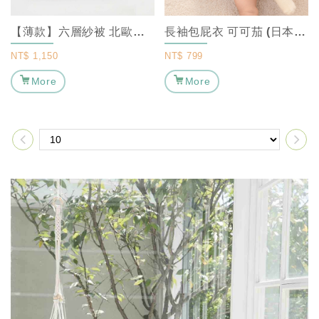
【薄款】六層紗被 北歐星空 (S/M/L) ｜ MARURU【嬰兒棉被/嬰兒被...
長袖包屁衣 可可茄 (日本製)【新生兒包屁衣/寶寶包屁衣/日本製包屁衣】｜MA...
NT$
1,150
NT$
799
More
More