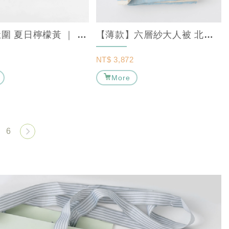
六層紗肚圍 夏日檸檬黃 ｜ MARURU【保暖寶寶肚圍/嬰兒肚圍】
【薄款】六層紗大人被 北歐星空 ｜ MARURU 【日本手工棉被】
NT$
3,872
More
6