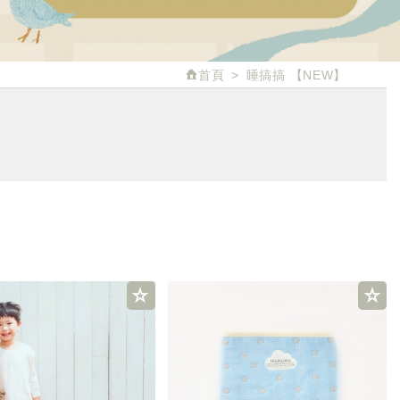
首頁
睡搞搞
【NEW】