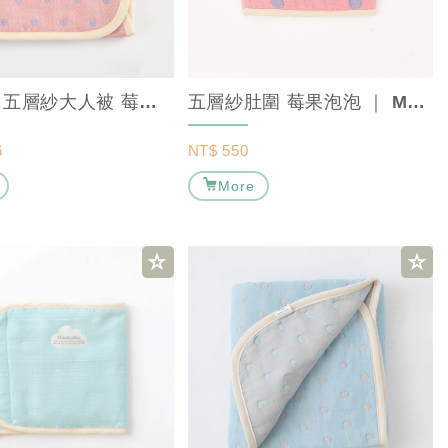
【薄款】五層紗大人被 莓果協奏曲 ｜ MARURU 【日本手工棉被】
五層紗肚圍 莓果泡泡 ｜ MARURU【保暖寶寶肚圍/嬰兒肚圍】
6
NT$
550
More