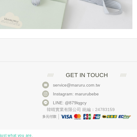
GET IN TOUCH
service@maruru.com.tw
Instagram: marurubebe
LINE: @879lqgcy
韓晴實業有限公司 統編：24783159
just what you are.