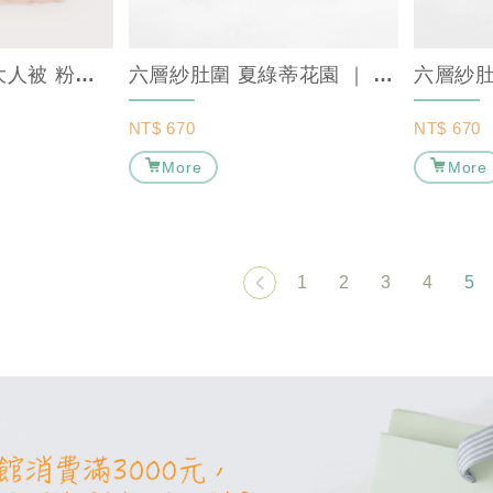
【薄款】六層紗大人被 粉粉灰 ｜ MARURU 【日本手工棉被】
六層紗肚圍 夏綠蒂花園 ｜ MARURU【保暖寶寶肚圍/嬰兒肚圍】
NT$
670
NT$
670
More
More
1
2
3
4
5