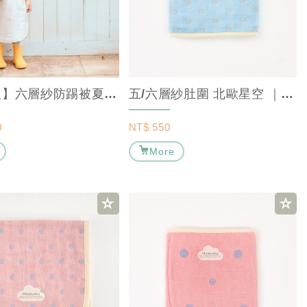
【冬特級】六層紗防踢被夏綠蒂 ｜ MARURU 【寶寶防踢被/嬰兒防踢被/防踢背...
五/六層紗肚圍 北歐星空 ｜ MARURU【保暖寶寶肚圍/嬰兒肚圍】
0
NT$
550
More