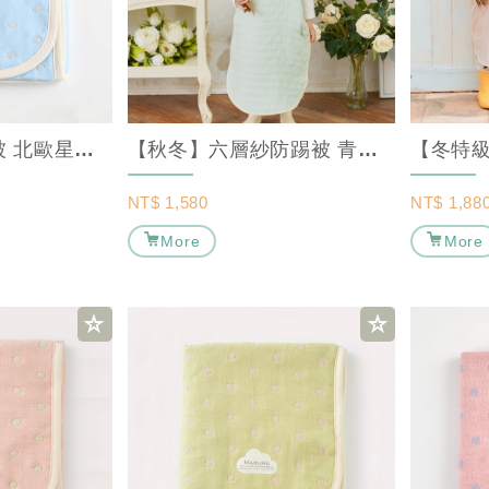
【薄款】六層紗被 北歐星空 (S/M/L) ｜ MARURU【嬰兒棉被/嬰兒被...
【秋冬】六層紗防踢被 青檸 [ 厚款 ]｜ MARURU 【寶寶防踢被/嬰兒防...
NT$
1,580
NT$
1,88
More
More