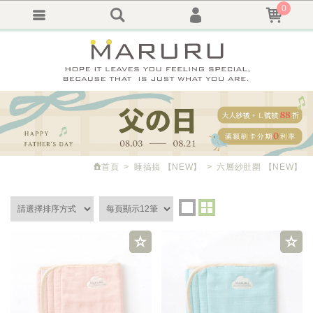
0
會員登入
繁體中文
會員註冊
忘記密碼
訂單查詢
追蹤清單
首頁
睡搞搞
【NEW】
六層紗肚圍
【NEW】