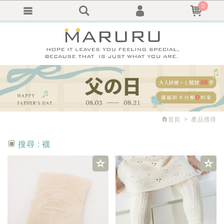
0
會員登入
繁體中文
會員註冊
忘記密碼
訂單查詢
追蹤清單
首頁
產品搜尋
搜尋 :
襪