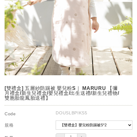
[雙禮盒] 五層紗防踢被 嬰兒粉S｜ MARURU 【彌
月禮盒/新生兒禮盒/嬰兒禮盒/出生送禮/新生兒禮物/
雙胞胎龍鳳胎送禮】
DOUSLBPIKS5
Code
規格