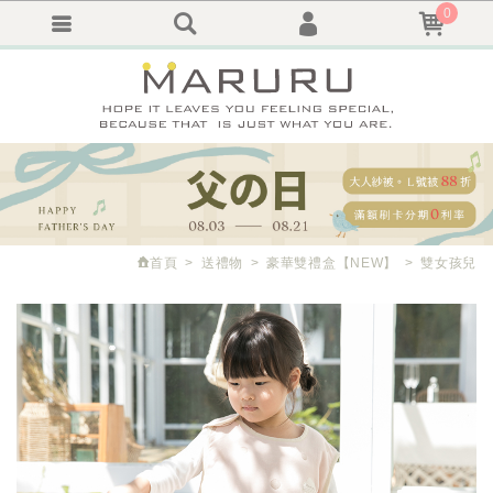
0
會員登入
繁體中文
會員註冊
忘記密碼
訂單查詢
追蹤清單
首頁
送禮物
豪華雙禮盒【NEW】
雙女孩兒