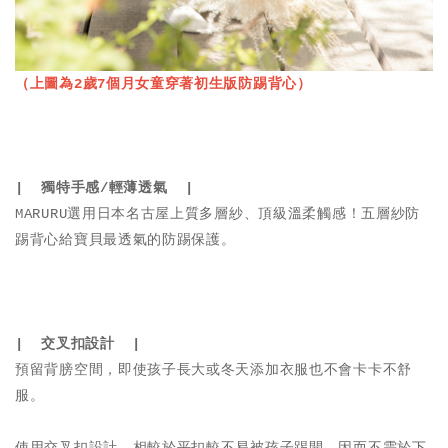
（上圖為2歲7個月女童穿著初生版防踢背心）
| 獨特手感/輕薄透氣 |
MARURU選用日本名古屋上質多層紗、頂級溫柔觸感！五層紗防
踢背心給寶貝最透氣的防踢保護。
| 交叉扣設計 |
預留背膀空間，即使孩子長大或冬天添加衣服也不會卡卡不舒
服。