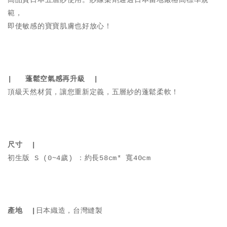
高品質日本五層紗使用。紗線染劑通過日本當地嚴格高標準規
範，
即使敏感的寶寶肌膚也好放心！
| 蓬鬆空氣感再升級 |
頂級天然材質，讓您重新定義，五層紗的蓬鬆柔軟！
尺寸 |
初生版 S (0~4歲) ：約長58cm* 寬40cm
產地 |
日本織造，台灣縫製