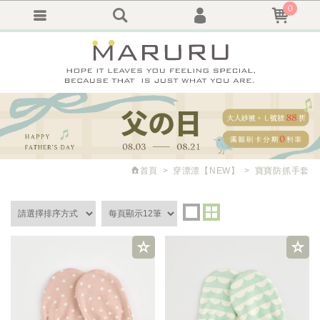
0
會員登入
繁體中文
會員註冊
忘記密碼
訂單查詢
追蹤清單
首頁
穿漂漂
【NEW】
寶寶防抓手套