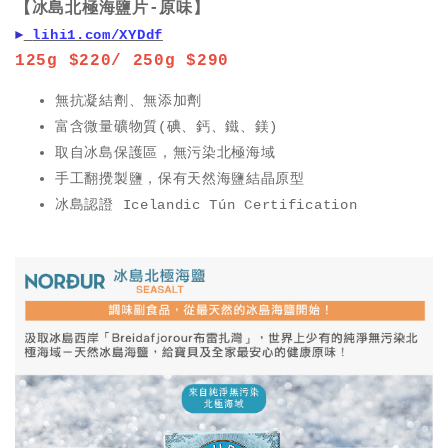
【冰島北極海鹽片-原味】
►
lihi1.com/XYDdf
125g $220/ 25
0g $290
無抗凝結劑、無添加劑
富含微量礦物質(碘、鈣、鐵、鎂)
取自冰島保護區，無污染北極海域
手工翻攪製鹽，保有天然海鹽結晶原型
冰島認證 Icelandic Tún Certification