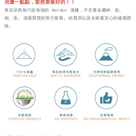
用量一點點，當然要最好的！！
h
i
來自冰島無污染海域的 Nordur 海鹽，
不含重金屬砷、鉛、
a
n
鎘、汞, 保護寶寶的智力發展,
給寶貝以及全家最安心的健康調
t
a
味
。
s
W
A
e
p
i
p
b
o