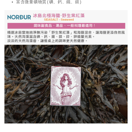
富含微量礦物質(碘、鈣、鐵、鎂)