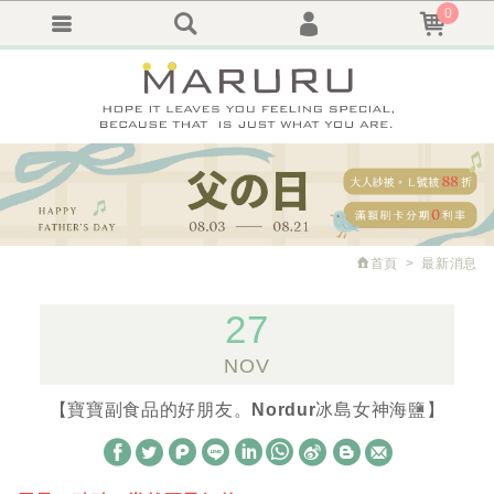
0
會員登入
繁體中文
會員註冊
忘記密碼
訂單查詢
追蹤清單
首頁
最新消息
27
NOV
【寶寶副食品的好朋友。Nordur冰島女神海鹽】
W
S