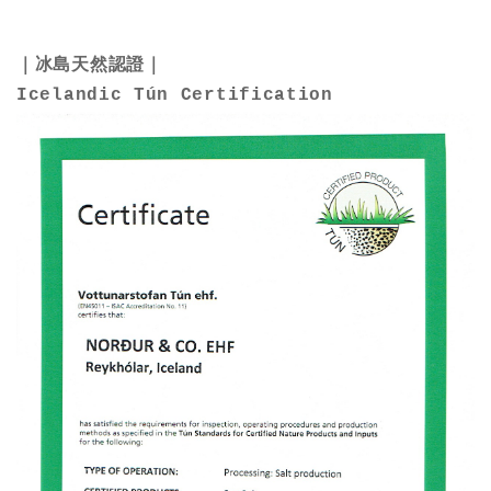
｜冰島天然認證
｜
Icelandic Tún Certification