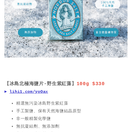
【冰島北極海鹽片-
野生紫紅藻
】
100g $330
►
lihi1.com/yoOax
精選無污染冰島野生紫紅藻
手工製鹽、保有天然海鹽結晶原型
非一般精製化學鹽
無抗凝結劑、無添加劑