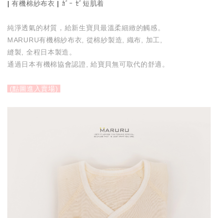
| 有機棉紗布衣 |
ｶﾞｰ ｾﾞ短肌着
h
i
a
n
純淨透氣的材質，給新生寶貝最溫柔細緻的觸感。
t
a
MARURU有機棉紗布衣, 從棉紗製造, 織布, 加工,
縫製, 全程日本製造。
s
W
通過日本有機棉協會認證, 給寶貝無可取代的舒適。
A
e
p
i
(點圖進入賣場)
p
b
o