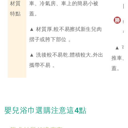
材質
車、冷氣房、車上的簡易小被
特點
蓋。
▲ 材質厚,較不易擦拭新生兒肉
摺子或胯下部位 。
▲ 可
▲ 洗後較不易乾,體積較大,外出
推車、
攜帶不易 。
蓋。
嬰兒浴巾選購注意這4點