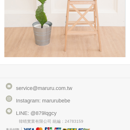
service@maruru.com.tw
Instagram: marurubebe
LINE: @879lqgcy
韓晴實業有限公司 統編：24783159