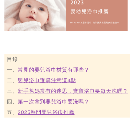
目錄
一、
常見的嬰兒浴巾材質有哪些？
二、
嬰兒浴巾選購注意這4點
三、
新手爸媽常有的迷思，寶寶浴巾要每天洗嗎？
四、
第一次拿到嬰兒浴巾要洗嗎？
五、
2025熱門嬰兒浴巾推薦