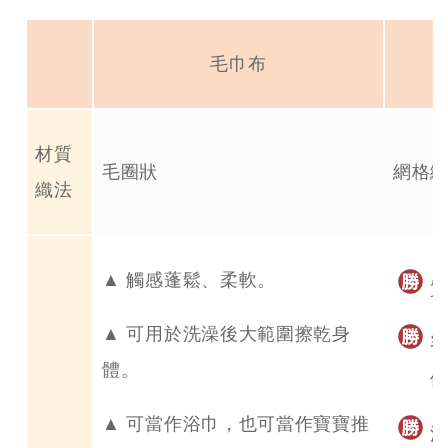
毛巾布
材質
毛圈狀
網格
織法
▲ 觸感蓬鬆、柔軟。
▲ 可用於洗澡後大範圍擦乾身
體。
▲ 可當作浴巾，也可當作寶寶推
清