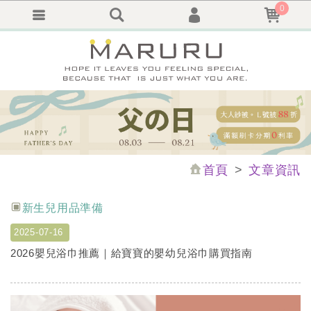
0
會員登入
繁體中文
會員註冊
忘記密碼
訂單查詢
追蹤清單
首頁
文章資訊
新生兒用品準備
2025-07-16
2026嬰兒浴巾推薦｜給寶寶的嬰幼兒浴巾購買指南